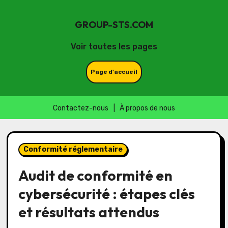
GROUP-STS.COM
Voir toutes les pages
Page d'accueil
Contactez-nous
|
À propos de nous
Skip
to
Conformité réglementaire
content
Audit de conformité en
cybersécurité : étapes clés
et résultats attendus