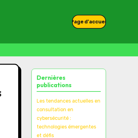
Page d'accueil
Dernières
publications
s
Les tendances actuelles en
consultation en
cybersécurité :
technologies émergentes
et défis