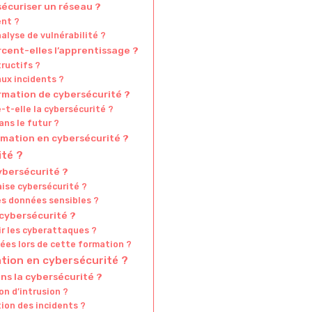
sécuriser un réseau ?
ent ?
alyse de vulnérabilité ?
cent-elles l’apprentissage ?
tructifs ?
aux incidents ?
ormation de cybersécurité ?
e-t-elle la cybersécurité ?
ns le futur ?
ormation en cybersécurité ?
ité ?
ybersécurité ?
aise cybersécurité ?
es données sensibles ?
 cybersécurité ?
r les cyberattaques ?
es lors de cette formation ?
ation en cybersécurité ?
ns la cybersécurité ?
n d’intrusion ?
ion des incidents ?