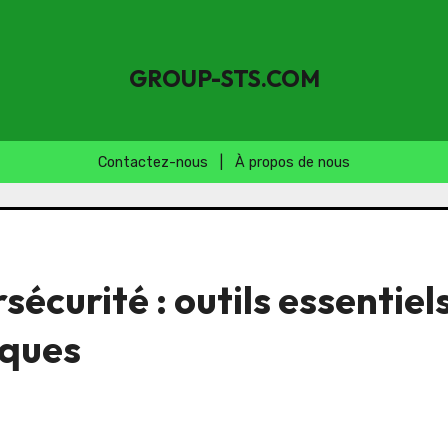
GROUP-STS.COM
Contactez-nous
|
À propos de nous
écurité : outils essentiel
iques