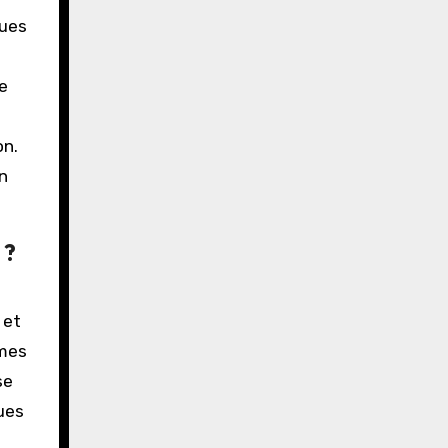
ques
e
on.
n
 ?
 et
èmes
se
ues