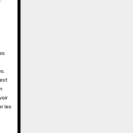
es
s.
 est
n
voir
r les