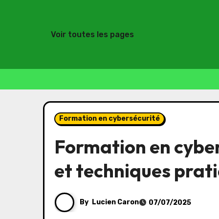
Voir toutes les pages
Skip
to
Formation en cybersécurité
content
Formation en cybers
et techniques prat
By
Lucien Caron
07/07/2025