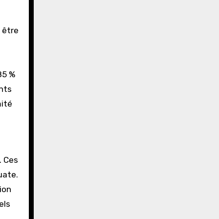
 être
85 %
nts
mité
. Ces
uate.
ion
els
.