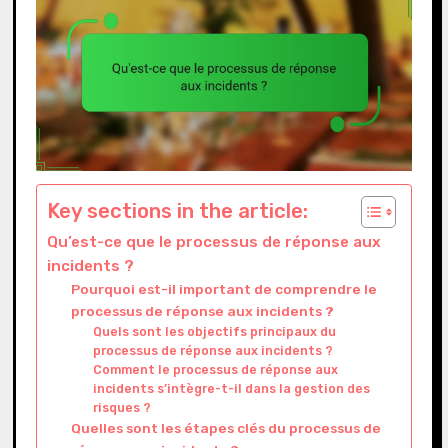
Key sections in the article:
Qu’est-ce que le processus de réponse aux
incidents ?
Pourquoi est-il important de comprendre le
processus de réponse aux incidents ?
Quels sont les objectifs principaux du
processus de réponse aux incidents ?
Comment le processus de réponse aux
incidents s’intègre-t-il dans la gestion des
risques ?
Quelles sont les étapes clés du processus de