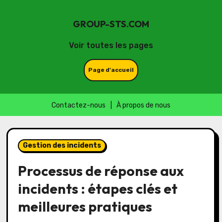
GROUP-STS.COM
Voir toutes les pages
Page d'accueil
Contactez-nous
|
À propos de nous
Skip
to
Gestion des incidents
content
Processus de réponse aux
incidents : étapes clés et
meilleures pratiques